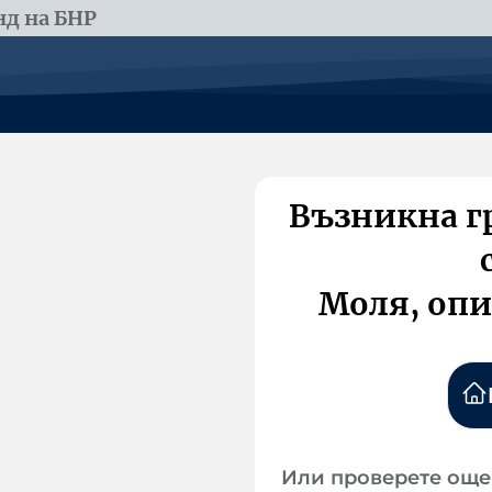
д на БНР
Възникна г
Моля, опи
Или проверете още 