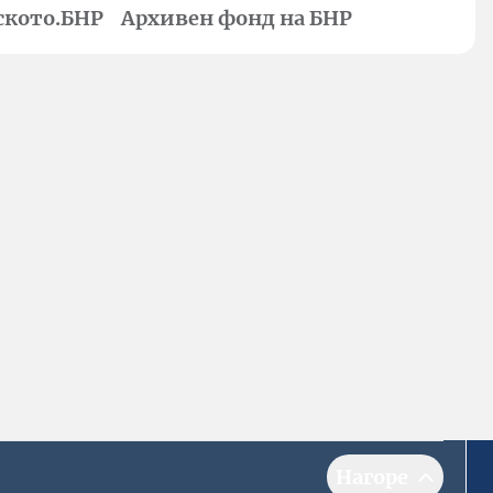
ското.БНР
Архивен фонд на БНР
Нагоре