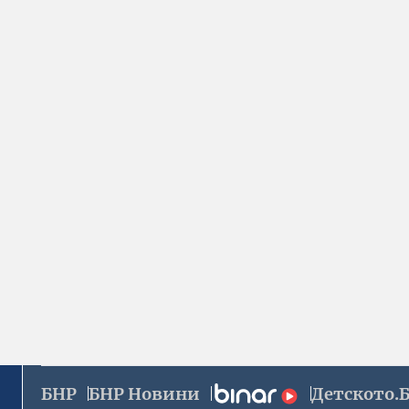
БНР
БНР Новини
Детското.