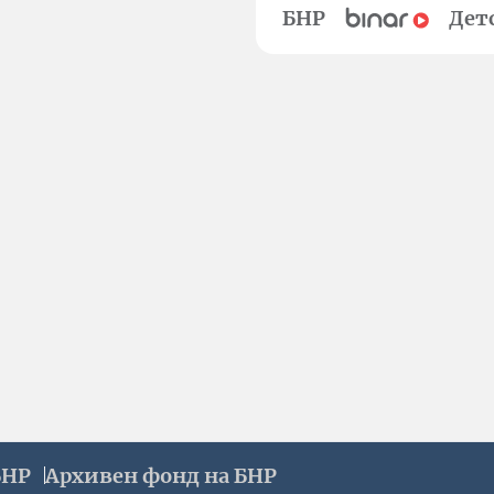
БНР
Дет
БНР
Архивен фонд на БНР