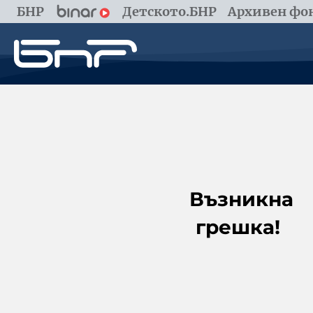
БНР
Детското.БНР
Архивен фон
Възникна
грешка!