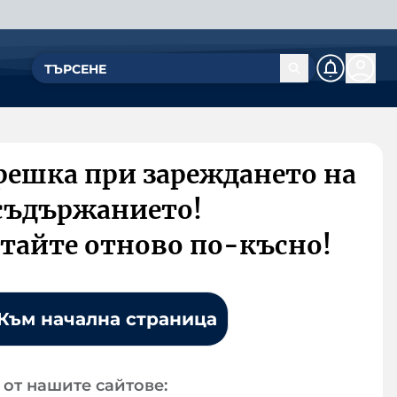
решка при зареждането на
съдържанието!
тайте отново по-късно!
Към начална страница
от нашите сайтове: