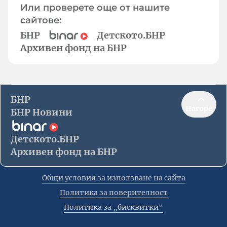
Или проверете още от нашите
сайтове:
БНР
Детското.БНР
Архивен фонд на БНР
БНР
Нагоре
БНР Новини
Детското.БНР
Архивен фонд на БНР
Общи условия за използване на сайта
Политика за поверителност
Политика за „бисквитки“