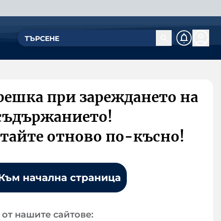
решка при зареждането на
съдържанието!
тайте отново по-късно!
Към начална страница
от нашите сайтове: