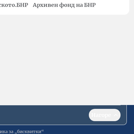
ското.БНР
Архивен фонд на БНР
Нагоре
ика за „бисквитки“