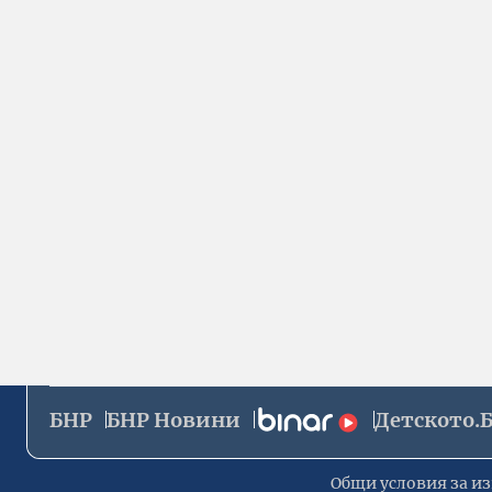
БНР
БНР Новини
Детското.
Общи условия за из