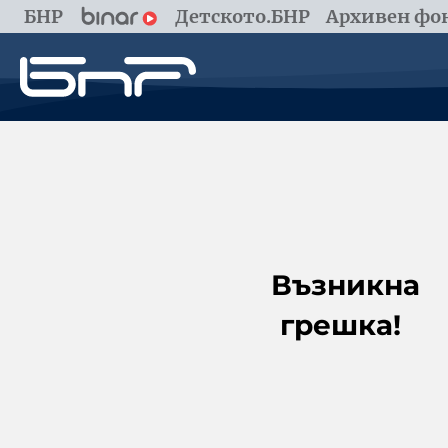
БНР
Детското.БНР
Архивен фон
Възникна
грешка!