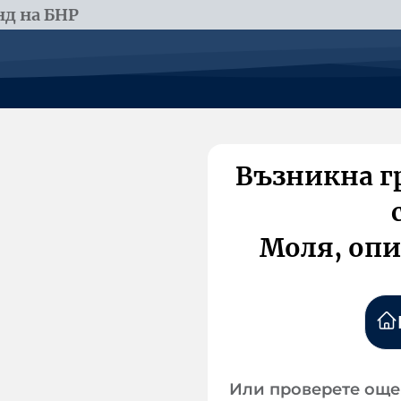
д на БНР
Възникна г
Моля, опи
Или проверете още 