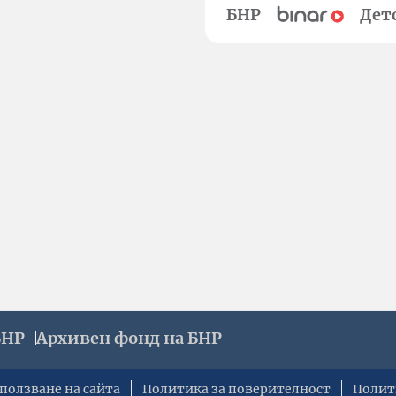
БНР
Дет
БНР
Архивен фонд на БНР
ползване на сайта
Политика за поверителност
Полит