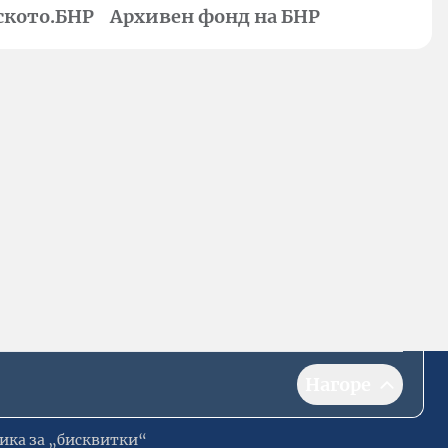
ското.БНР
Архивен фонд на БНР
Нагоре
ика за „бисквитки“