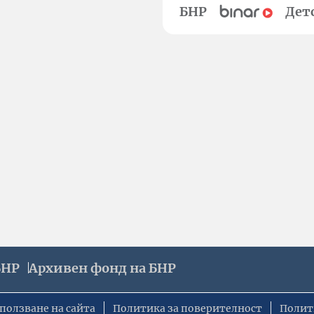
БНР
Дет
БНР
Архивен фонд на БНР
ползване на сайта
Политика за поверителност
Полит