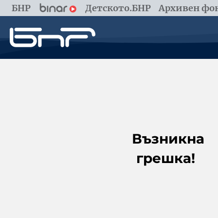
БНР
Детското.БНР
Архивен фон
Възникна
грешка!