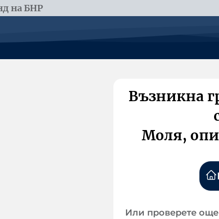
д на БНР
Възникна г
Моля, опи
Или проверете още 