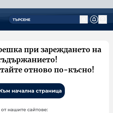
решка при зареждането на
съдържанието!
тайте отново по-късно!
Към начална страница
от нашите сайтове: