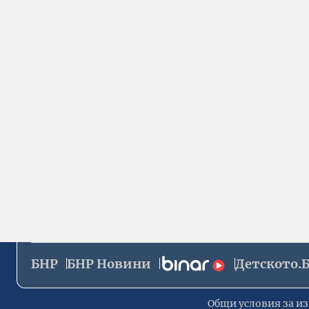
БНР
БНР Новини
Детското.
Общи условия за из