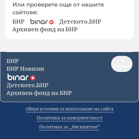
Или проверете още от нашите
сайтове:
БНР
Детското.БНР
Архивен фонд на БНР
БНР
Нагоре
БНР Новини
Детското.БНР
Архивен фонд на БНР
Общи условия за използване на сайта
Политика за поверителност
Политика за „бисквитки“