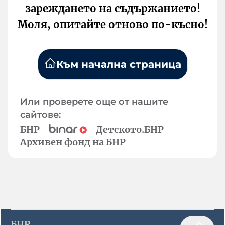
зареждането на съдържанието!
Моля, опитайте отново по-късно!
Към начална страница
Или проверете още от нашите
сайтове:
БНР
Детското.БНР
Архивен фонд на БНР
БНР