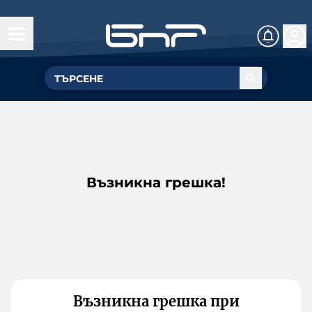
Възникна грешка!
Възникна грешка при