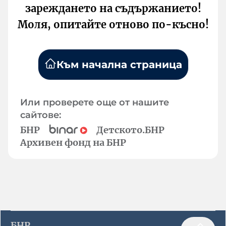
зареждането на съдържанието!
Моля, опитайте отново по-късно!
Към начална страница
Или проверете още от нашите
сайтове:
БНР
Детското.БНР
Архивен фонд на БНР
БНР