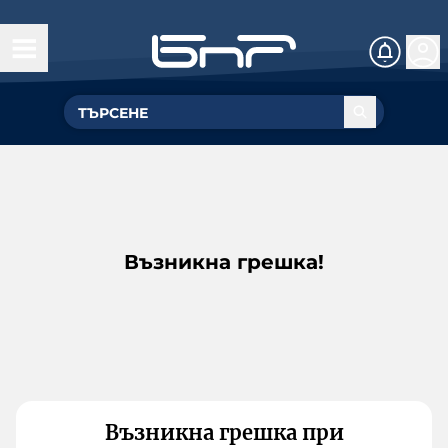
Възникна грешка!
Възникна грешка при