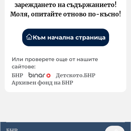
зареждането на съдържанието!
Моля, опитайте отново по-късно!
Към начална страница
Или проверете още от нашите
сайтове:
БНР
Детското.БНР
Архивен фонд на БНР
БНР