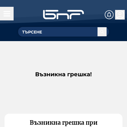
Възникна грешка!
Възникна грешка при