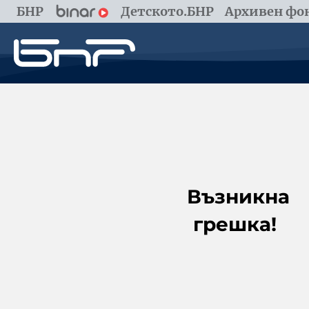
БНР
Детското.БНР
Архивен фон
Възникна
грешка!