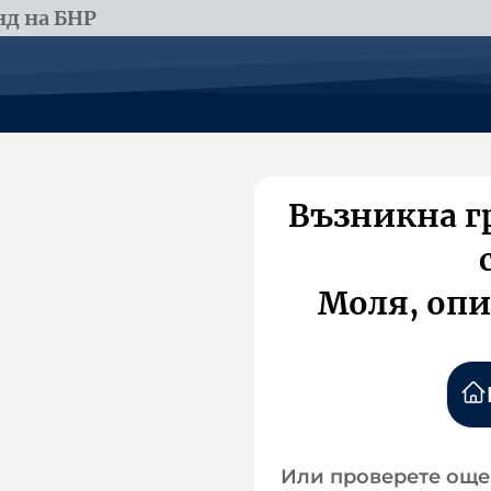
д на БНР
Възникна г
Моля, опи
Или проверете още 