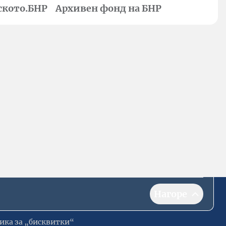
ското.БНР
Архивен фонд на БНР
Нагоре
ика за „бисквитки“