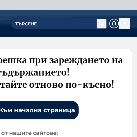
решка при зареждането на
съдържанието!
тайте отново по-късно!
Към начална страница
от нашите сайтове: