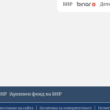
БНР
Дет
БНР
Архивен фонд на БНР
ползване на сайта
Политика за поверителност
Полит