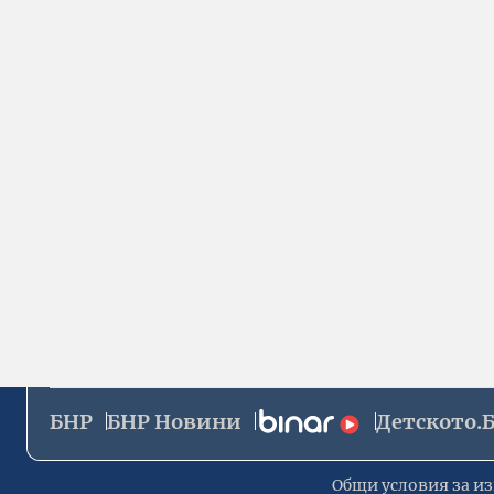
БНР
БНР Новини
Детското.
Общи условия за из