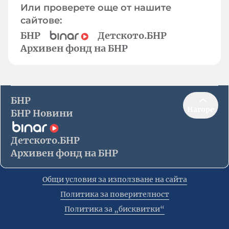
Или проверете още от нашите
сайтове:
БНР
Детското.БНР
Архивен фонд на БНР
БНР
Нагоре
БНР Новини
Детското.БНР
Архивен фонд на БНР
Общи условия за използване на сайта
Политика за поверителност
Политика за „бисквитки“