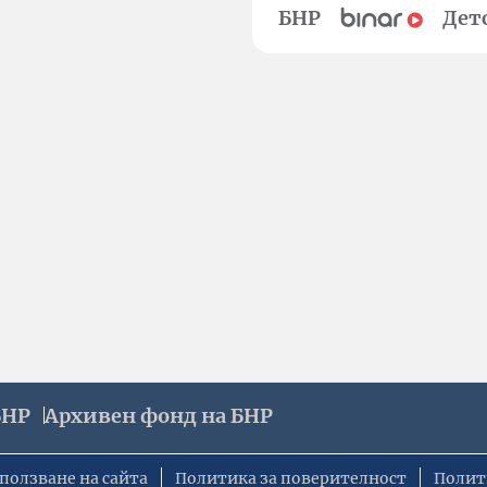
БНР
Дет
БНР
Архивен фонд на БНР
ползване на сайта
Политика за поверителност
Полит