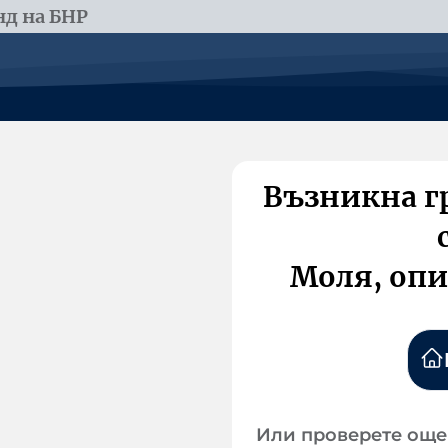
д на БНР
Възникна г
Моля, опи
Или проверете още 