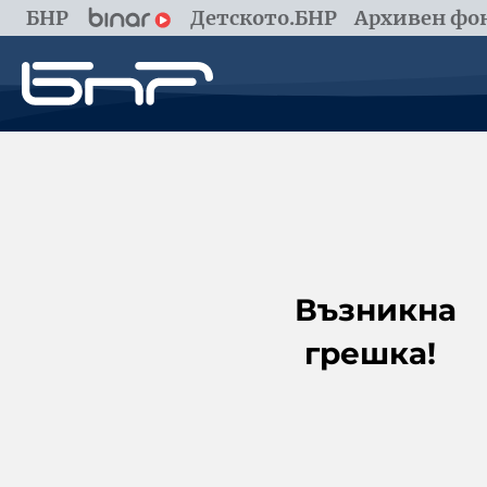
БНР
Детското.БНР
Архивен фон
Възникна
грешка!