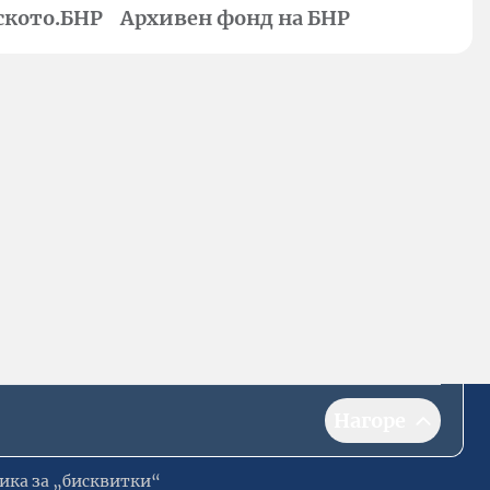
ското.БНР
Архивен фонд на БНР
Нагоре
ика за „бисквитки“