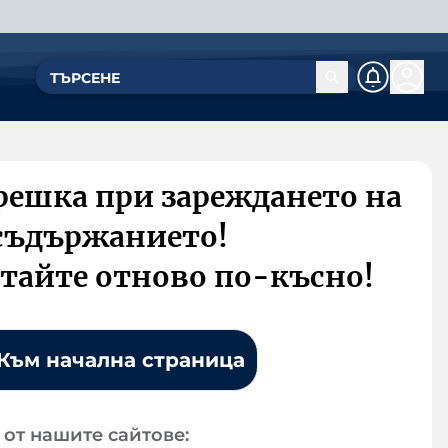
решка при зареждането на
съдържанието!
тайте отново по-късно!
Към начална страница
от нашите сайтове: