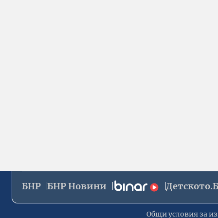
БНР
БНР Новини
Детското.
Общи условия за из