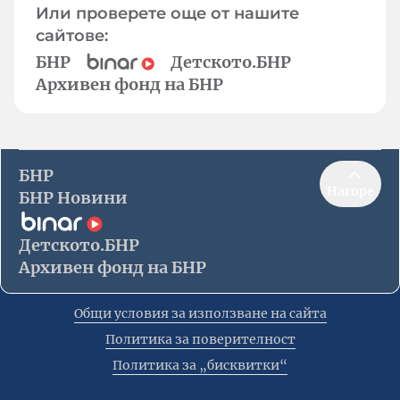
Или проверете още от нашите
сайтове:
БНР
Детското.БНР
Архивен фонд на БНР
БНР
Нагоре
БНР Новини
Детското.БНР
Архивен фонд на БНР
Общи условия за използване на сайта
Политика за поверителност
Политика за „бисквитки“