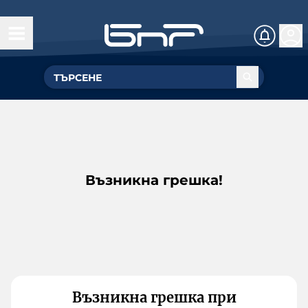
Възникна грешка!
Възникна грешка при