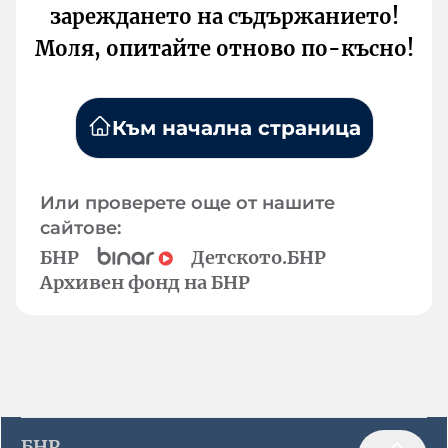
зареждането на съдържанието!
Моля, опитайте отново по-късно!
Към начална страница
Или проверете още от нашите
сайтове:
БНР
Детското.БНР
Архивен фонд на БНР
БНР