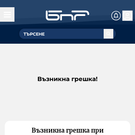
Възникна грешка!
Възникна грешка при