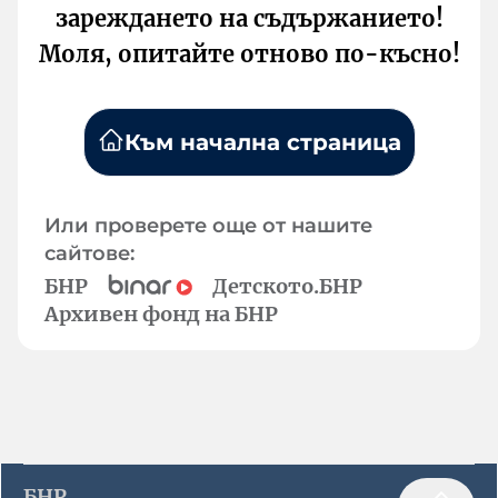
зареждането на съдържанието!
Моля, опитайте отново по-късно!
Към начална страница
Или проверете още от нашите
сайтове:
БНР
Детското.БНР
Архивен фонд на БНР
БНР