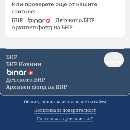
Или проверете още от нашите
сайтове:
БНР
Детското.БНР
Архивен фонд на БНР
БНР
Нагоре
БНР Новини
Детското.БНР
Архивен фонд на БНР
Общи условия за използване на сайта
Политика за поверителност
Политика за „бисквитки“