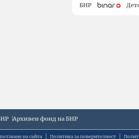
БНР
Дет
БНР
Архивен фонд на БНР
ползване на сайта
Политика за поверителност
Полит