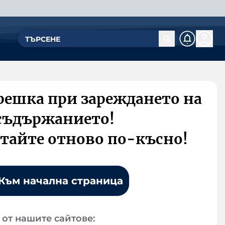
решка при зареждането на
съдържанието!
тайте отново по-късно!
Към начална страница
от нашите сайтове: