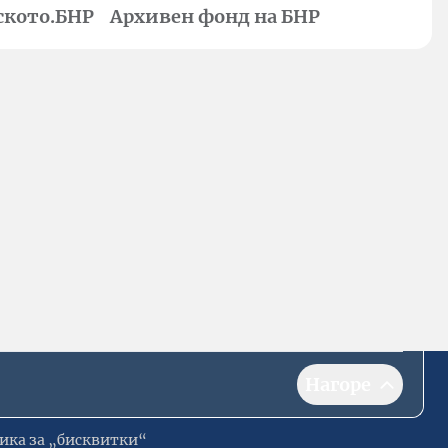
ското.БНР
Архивен фонд на БНР
Нагоре
ика за „бисквитки“