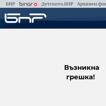
БНР
Детското.БНР
Архивен фон
Възникна
грешка!