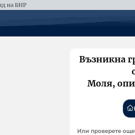
д на БНР
Възникна г
Моля, опи
Или проверете още 