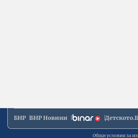
БНР
БНР Новини
Детското.
Общи условия за из