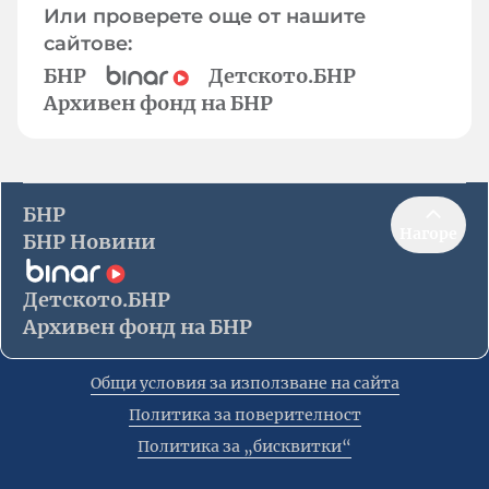
Или проверете още от нашите
сайтове:
БНР
Детското.БНР
Архивен фонд на БНР
БНР
Нагоре
БНР Новини
Детското.БНР
Архивен фонд на БНР
Общи условия за използване на сайта
Политика за поверителност
Политика за „бисквитки“