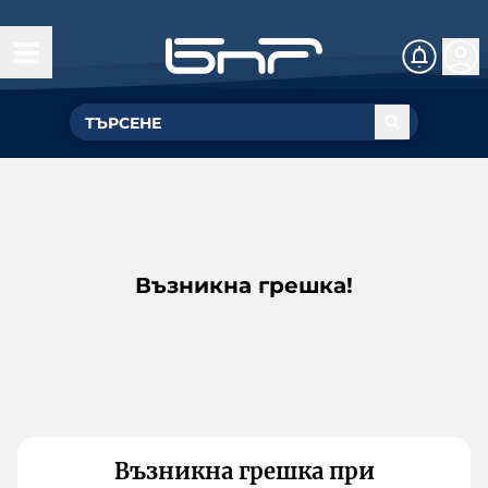
Възникна грешка!
Възникна грешка при