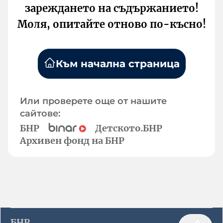
зареждането на съдържанието!
Моля, опитайте отново по-късно!
Към начална страница
Или проверете още от нашите
сайтове:
БНР
Детското.БНР
Архивен фонд на БНР
БНР