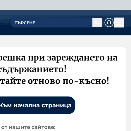
решка при зареждането на
съдържанието!
тайте отново по-късно!
Към начална страница
от нашите сайтове: