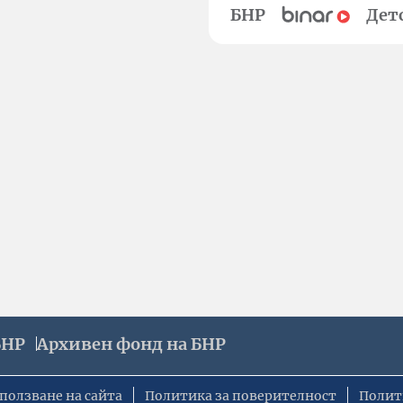
БНР
Дет
БНР
Архивен фонд на БНР
ползване на сайта
Политика за поверителност
Полит