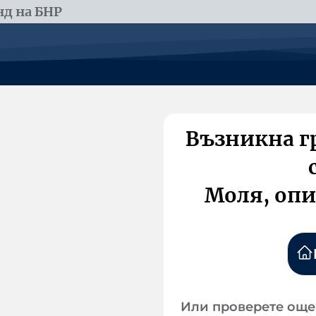
д на БНР
Възникна г
Моля, опи
Или проверете още 