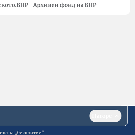
ското.БНР
Архивен фонд на БНР
Нагоре
ика за „бисквитки“