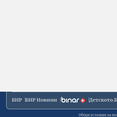
БНР
БНР Новини
Детското.
Общи условия за из