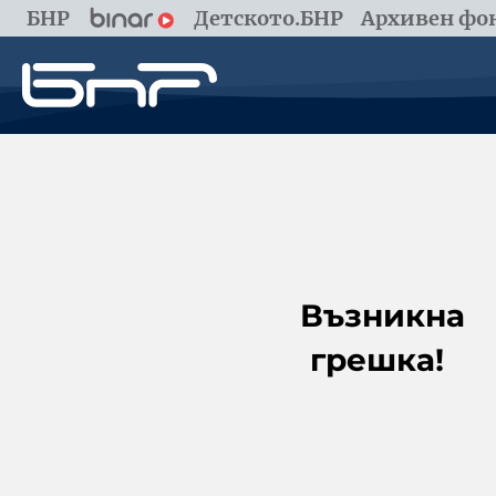
БНР
Детското.БНР
Архивен фон
Възникна
грешка!