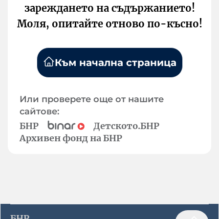
зареждането на съдържанието!
Моля, опитайте отново по-късно!
Към начална страница
Или проверете още от нашите
сайтове:
БНР
Детското.БНР
Архивен фонд на БНР
БНР