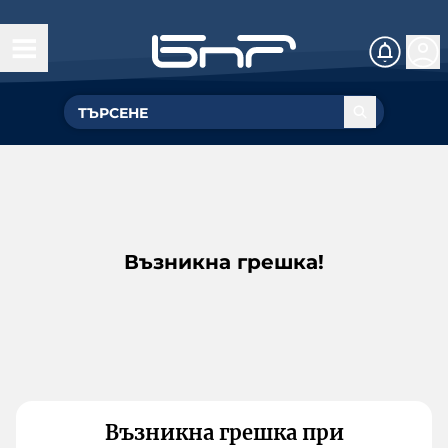
Възникна грешка!
Възникна грешка при