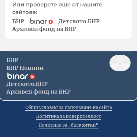
Или проверете още от нашите
сайтове:
БНР
Детското.БНР
Архивен фонд на БНР
БНР
Нагоре
БНР Новини
Детското.БНР
Архивен фонд на БНР
Общи условия за използване на сайта
Политика за поверителност
Политика за „бисквитки“