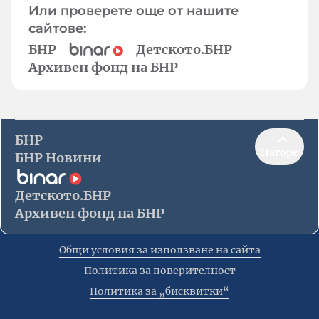
Или проверете още от нашите
сайтове:
БНР
Детското.БНР
Архивен фонд на БНР
БНР
Нагоре
БНР Новини
Детското.БНР
Архивен фонд на БНР
Общи условия за използване на сайта
Политика за поверителност
Политика за „бисквитки“