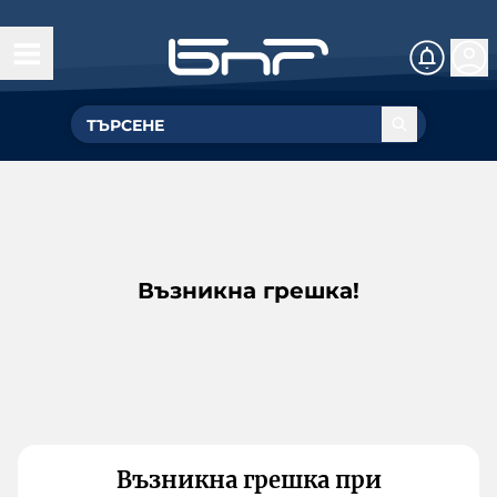
Възникна грешка!
Възникна грешка при