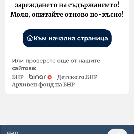
зареждането на съдържанието!
Моля, опитайте отново по-късно!
Към начална страница
Или проверете още от нашите
сайтове:
БНР
Детското.БНР
Архивен фонд на БНР
БНР