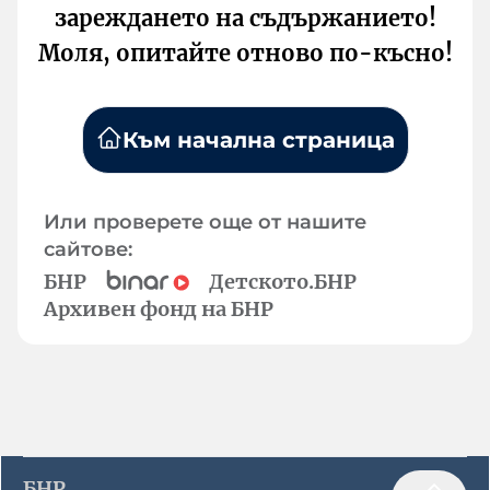
зареждането на съдържанието!
Моля, опитайте отново по-късно!
Към начална страница
Или проверете още от нашите
сайтове:
БНР
Детското.БНР
Архивен фонд на БНР
БНР