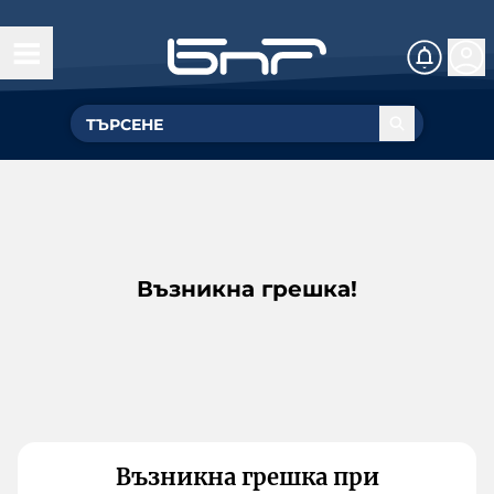
Възникна грешка!
Възникна грешка при