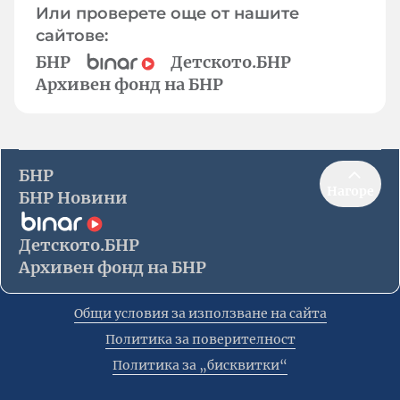
Или проверете още от нашите
сайтове:
БНР
Детското.БНР
Архивен фонд на БНР
БНР
Нагоре
БНР Новини
Детското.БНР
Архивен фонд на БНР
Общи условия за използване на сайта
Политика за поверителност
Политика за „бисквитки“