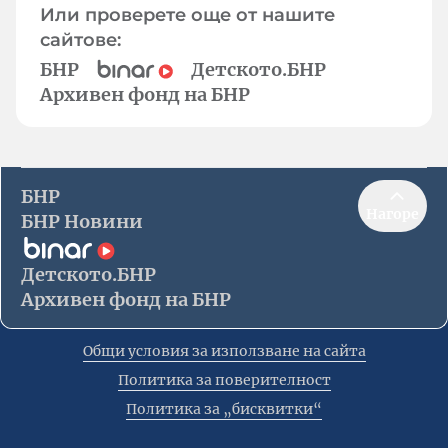
Или проверете още от нашите
сайтове:
БНР
Детското.БНР
Архивен фонд на БНР
БНР
Нагоре
БНР Новини
Детското.БНР
Архивен фонд на БНР
Общи условия за използване на сайта
Политика за поверителност
Политика за „бисквитки“