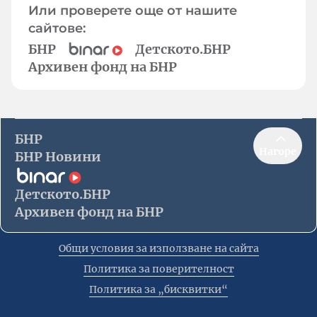
Или проверете още от нашите
сайтове:
БНР
Детското.БНР
Архивен фонд на БНР
БНР
Нагоре
БНР Новини
Детското.БНР
Архивен фонд на БНР
Общи условия за използване на сайта
Политика за поверителност
Политика за „бисквитки“