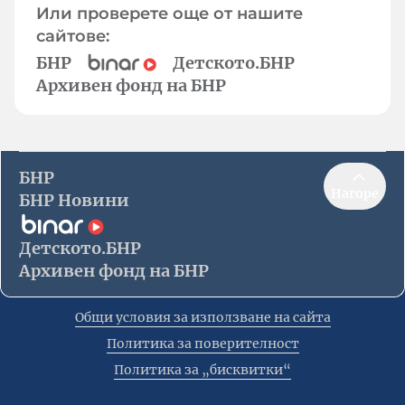
Или проверете още от нашите
сайтове:
БНР
Детското.БНР
Архивен фонд на БНР
БНР
Нагоре
БНР Новини
Детското.БНР
Архивен фонд на БНР
Общи условия за използване на сайта
Политика за поверителност
Политика за „бисквитки“