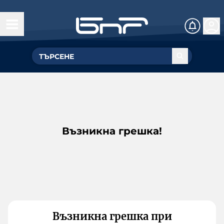
Възникна грешка!
Възникна грешка при