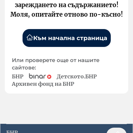
зареждането на съдържанието!
Моля, опитайте отново по-късно!
Към начална страница
Или проверете още от нашите
сайтове:
БНР
Детското.БНР
Архивен фонд на БНР
БНР