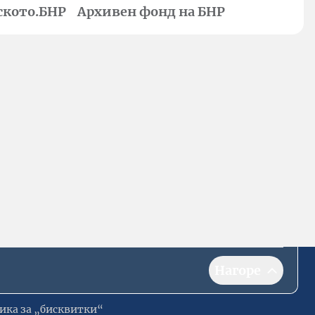
ското.БНР
Архивен фонд на БНР
Нагоре
ика за „бисквитки“