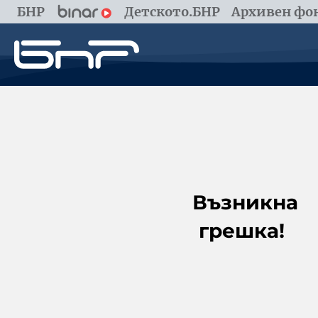
БНР
Детското.БНР
Архивен фон
Възникна
грешка!