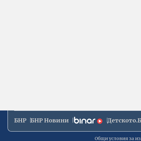
БНР
БНР Новини
Детското.
Общи условия за из