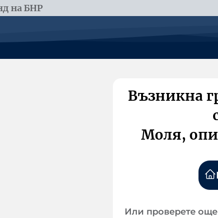
д на БНР
Възникна г
Моля, опи
Или проверете още 