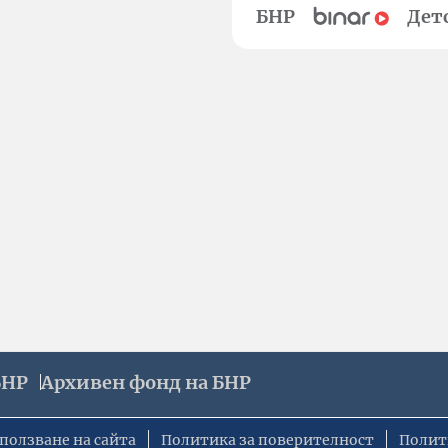
БНР
Дет
БНР
Архивен фонд на БНР
ползване на сайта
Политика за поверителност
Полит