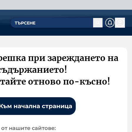
решка при зареждането на
съдържанието!
тайте отново по-късно!
Към начална страница
от нашите сайтове: