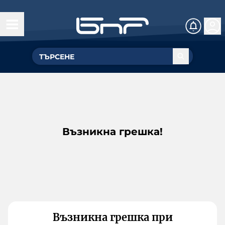
Възникна грешка!
Възникна грешка при