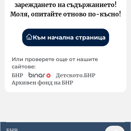
зареждането на съдържанието!
Моля, опитайте отново по-късно!
Към начална страница
Или проверете още от нашите
сайтове:
БНР
Детското.БНР
Архивен фонд на БНР
БНР