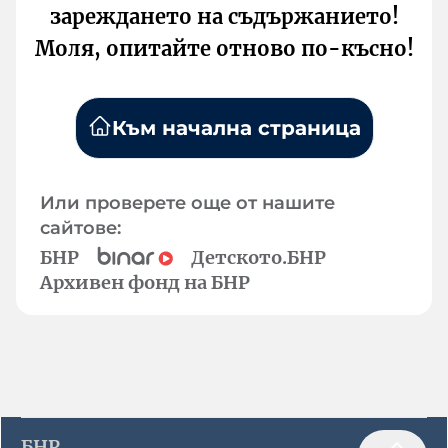
зареждането на съдържанието!
Моля, опитайте отново по-късно!
Към начална страница
Или проверете още от нашите
сайтове:
БНР
Детското.БНР
Архивен фонд на БНР
БНР