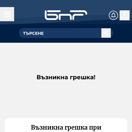
Възникна грешка!
Възникна грешка при