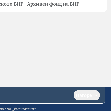
ското.БНР
Архивен фонд на БНР
Нагоре
ика за „бисквитки“