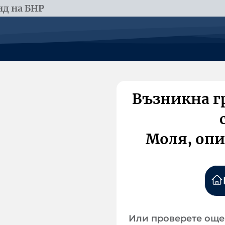
д на БНР
Възникна г
Моля, опи
Или проверете още 