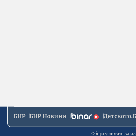
БНР
БНР Новини
Детското.
Общи условия за из