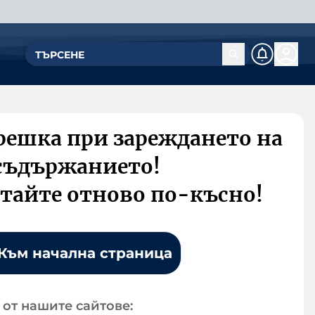
решка при зареждането на
съдържанието!
тайте отново по-късно!
Към начална страница
от нашите сайтове: