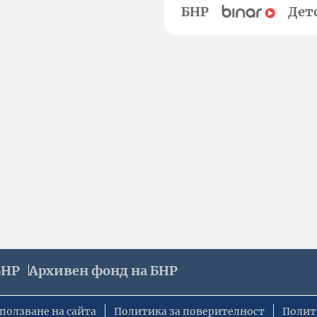
БНР
Дет
БНР
Архивен фонд на БНР
ползване на сайта
Политика за поверителност
Полит