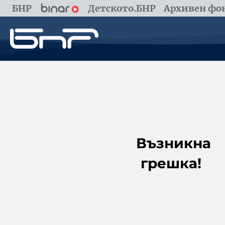
БНР
Детското.БНР
Архивен фон
Възникна
грешка!