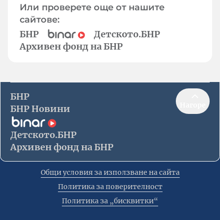
Или проверете още от нашите
сайтове:
БНР
Детското.БНР
Архивен фонд на БНР
БНР
Нагоре
БНР Новини
Детското.БНР
Архивен фонд на БНР
Общи условия за използване на сайта
Политика за поверителност
Политика за „бисквитки“