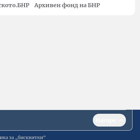
ското.БНР
Архивен фонд на БНР
Нагоре
ика за „бисквитки“