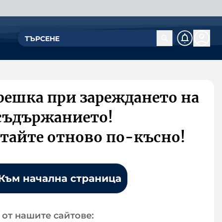
решка при зареждането на
съдържанието!
тайте отново по-късно!
Към начална страница
от нашите сайтове: