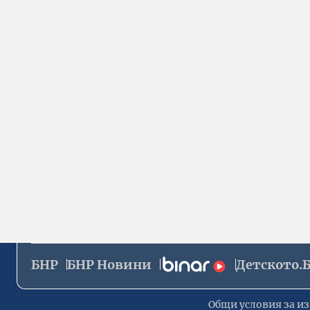
БНР
БНР Новини
Детското.
Общи условия за из