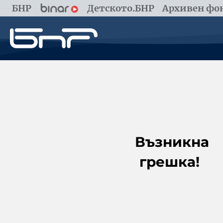
БНР
Детското.БНР
Архивен фон
Възникна
грешка!