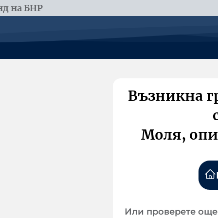
д на БНР
Възникна г
Моля, опи
Или проверете още 