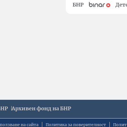
БНР
Дет
БНР
Архивен фонд на БНР
ползване на сайта
Политика за поверителност
Полит