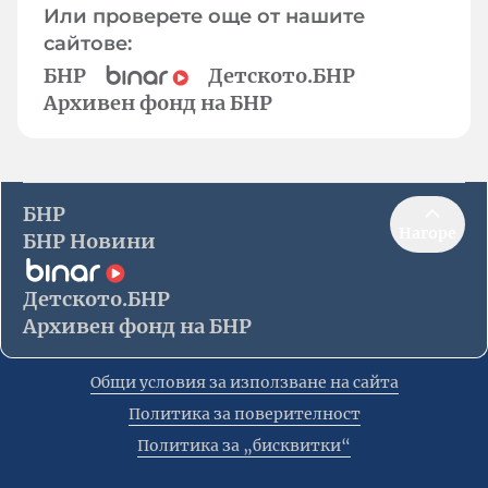
Или проверете още от нашите
сайтове:
БНР
Детското.БНР
Архивен фонд на БНР
БНР
Нагоре
БНР Новини
Детското.БНР
Архивен фонд на БНР
Общи условия за използване на сайта
Политика за поверителност
Политика за „бисквитки“