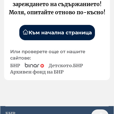
зареждането на съдържанието!
Моля, опитайте отново по-късно!
Към начална страница
Или проверете още от нашите
сайтове:
БНР
Детското.БНР
Архивен фонд на БНР
БНР