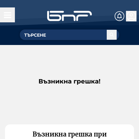
Възникна грешка!
Възникна грешка при