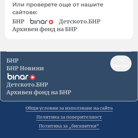
Или проверете още от нашите
сайтове:
БНР
Детското.БНР
Архивен фонд на БНР
БНР
Нагоре
БНР Новини
Детското.БНР
Архивен фонд на БНР
Общи условия за използване на сайта
Политика за поверителност
Политика за „бисквитки“