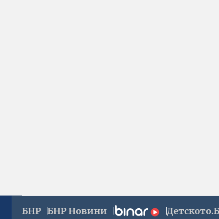
БНР
БНР Новини
Детското.