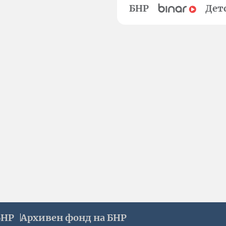
БНР
Дет
БНР
Архивен фонд на БНР