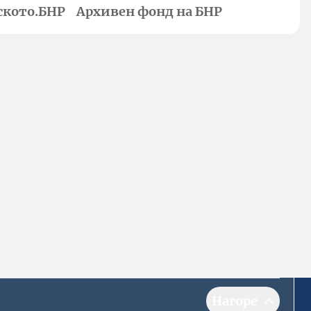
ското.БНР
Архивен фонд на БНР
Нагоре