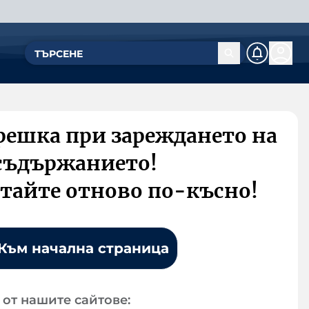
решка при зареждането на
съдържанието!
тайте отново по-късно!
Към начална страница
от нашите сайтове: