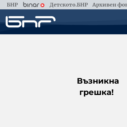
БНР
Детското.БНР
Архивен фон
Възникна
грешка!