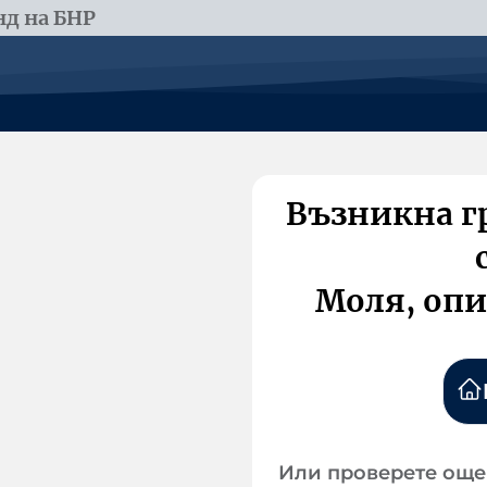
д на БНР
Възникна г
Моля, опи
Или проверете още 