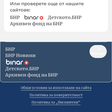
Или проверете още от нашите
сайтове:
БНР
Детското.БНР
Архивен фонд на БНР
БНР
Нагоре
БНР Новини
Детското.БНР
Архивен фонд на БНР
Общи условия за използване на сайта
Политика за поверителност
Политика за „бисквитки“