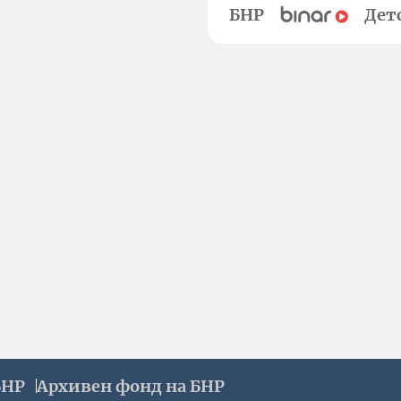
БНР
Дет
БНР
Архивен фонд на БНР