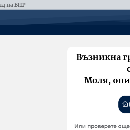
д на БНР
Възникна г
Моля, опи
Или проверете още 