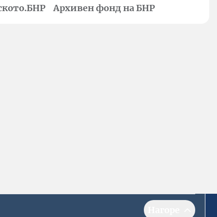
ското.БНР
Архивен фонд на БНР
Нагоре