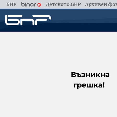
БНР
Детското.БНР
Архивен фон
Възникна
грешка!