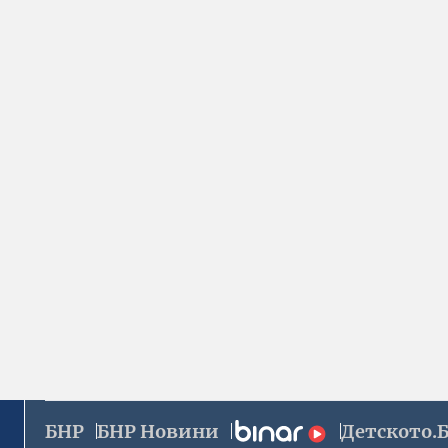
БНР
БНР Новини
Детското.