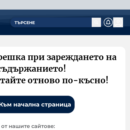
решка при зареждането на
съдържанието!
тайте отново по-късно!
Към начална страница
от нашите сайтове: