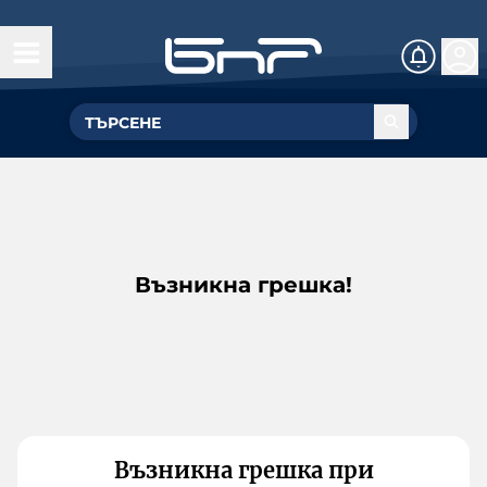
Възникна грешка!
Възникна грешка при