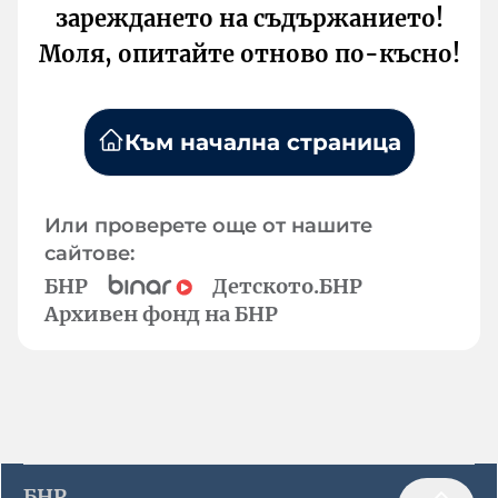
зареждането на съдържанието!
Моля, опитайте отново по-късно!
Към начална страница
Или проверете още от нашите
сайтове:
БНР
Детското.БНР
Архивен фонд на БНР
БНР