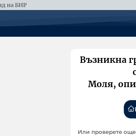
д на БНР
Възникна г
Моля, опи
Или проверете още 