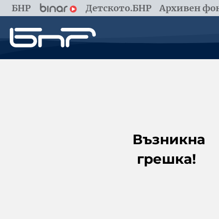
БНР
Детското.БНР
Архивен фон
Възникна
грешка!