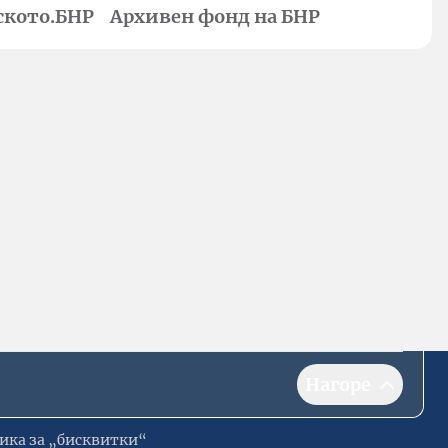
ското.БНР
Архивен фонд на БНР
Нагоре
ика за „бисквитки“