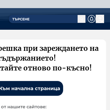
решка при зареждането на
съдържанието!
тайте отново по-късно!
Към начална страница
от нашите сайтове: