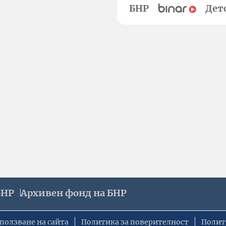
БНР
Дет
БНР
Архивен фонд на БНР
ползване на сайта
Политика за поверителност
Полит