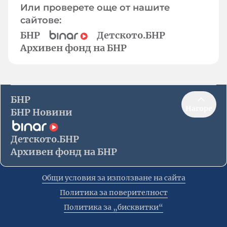
Или проверете още от нашите
сайтове:
БНР
Детското.БНР
Архивен фонд на БНР
БНР
Нагоре
БНР Новини
Детското.БНР
Архивен фонд на БНР
Общи условия за използване на сайта
Политика за поверителност
Политика за „бисквитки“