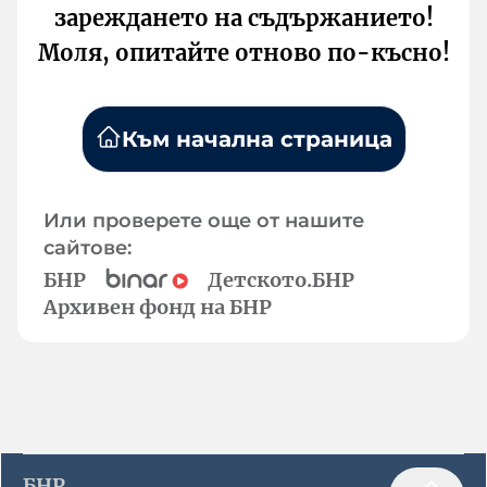
зареждането на съдържанието!
Моля, опитайте отново по-късно!
Към начална страница
Или проверете още от нашите
сайтове:
БНР
Детското.БНР
Архивен фонд на БНР
БНР