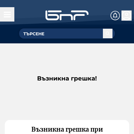
Възникна грешка!
Възникна грешка при