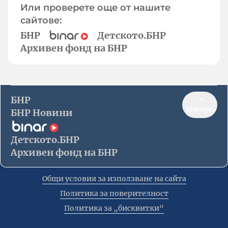
Или проверете още от нашите
сайтове:
БНР
Детското.БНР
Архивен фонд на БНР
БНР
Нагоре
БНР Новини
Детското.БНР
Архивен фонд на БНР
Общи условия за използване на сайта
Политика за поверителност
Политика за „бисквитки“