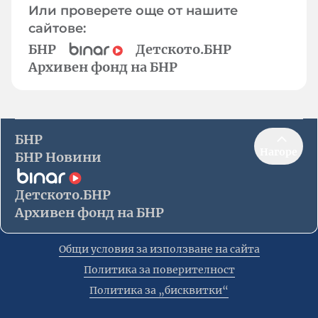
Или проверете още от нашите
сайтове:
БНР
Детското.БНР
Архивен фонд на БНР
БНР
Нагоре
БНР Новини
Детското.БНР
Архивен фонд на БНР
Общи условия за използване на сайта
Политика за поверителност
Политика за „бисквитки“