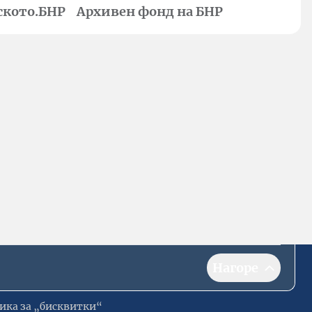
ското.БНР
Архивен фонд на БНР
Нагоре
ика за „бисквитки“