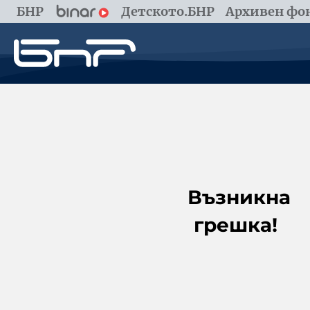
БНР
Детското.БНР
Архивен фон
Възникна
грешка!