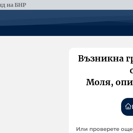
д на БНР
Възникна г
Моля, опи
Или проверете още 