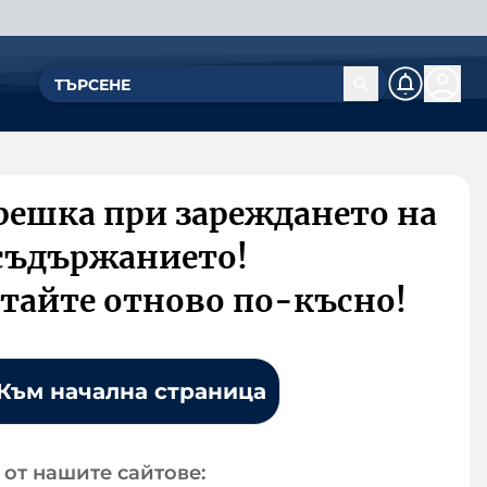
решка при зареждането на
съдържанието!
тайте отново по-късно!
Към начална страница
от нашите сайтове: