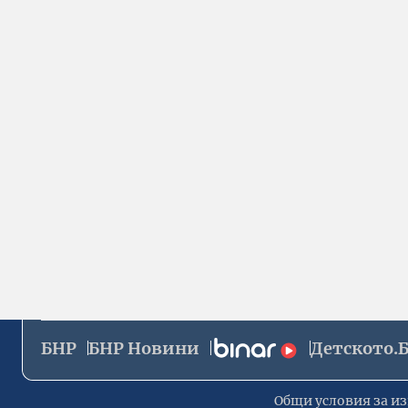
БНР
БНР Новини
Детското.
Общи условия за из