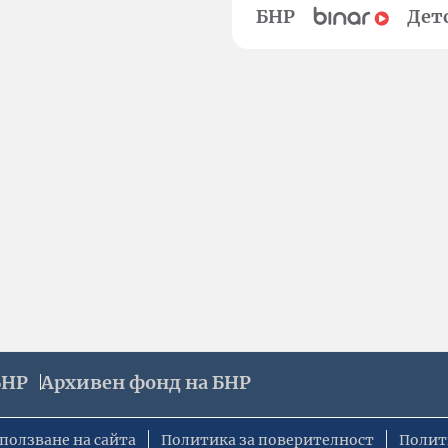
БНР
Дет
БНР
Архивен фонд на БНР
ползване на сайта
Политика за поверителност
Полит