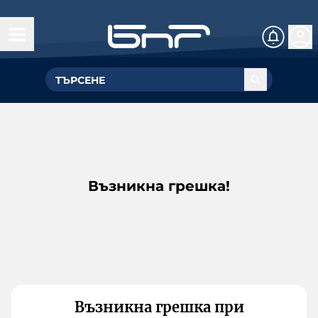
Възникна грешка!
Възникна грешка при