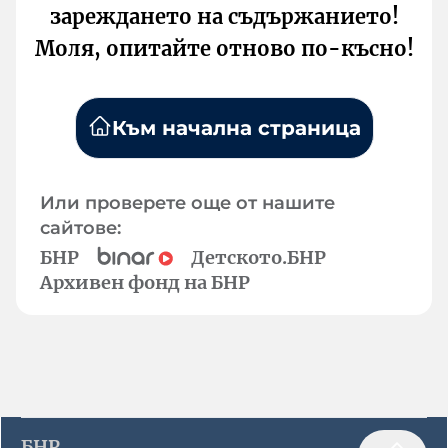
зареждането на съдържанието!
Моля, опитайте отново по-късно!
Към начална страница
Или проверете още от нашите
сайтове:
БНР
Детското.БНР
Архивен фонд на БНР
БНР