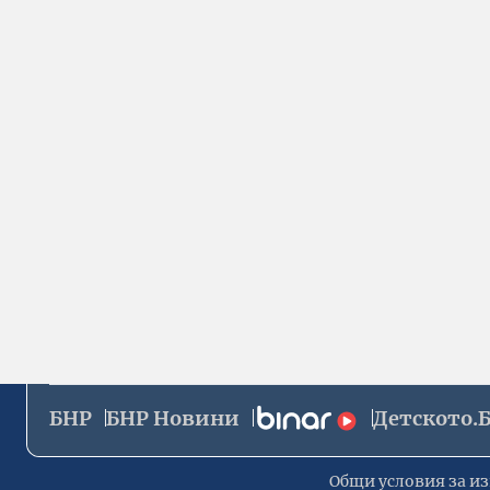
БНР
БНР Новини
Детското.
Общи условия за из