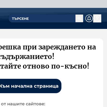
решка при зареждането на
съдържанието!
тайте отново по-късно!
Към начална страница
от нашите сайтове: