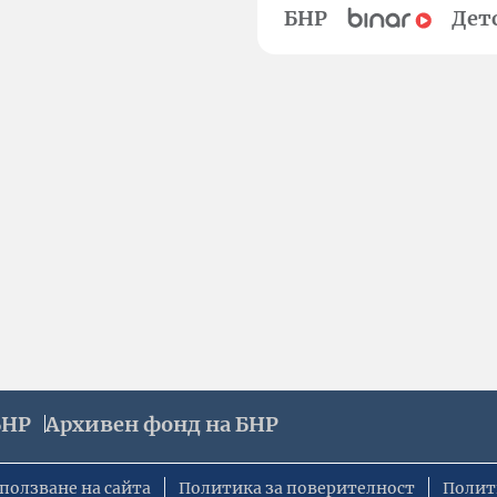
БНР
Дет
БНР
Архивен фонд на БНР
ползване на сайта
Политика за поверителност
Полит