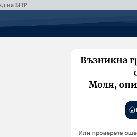
д на БНР
Възникна г
Моля, опи
Или проверете още 