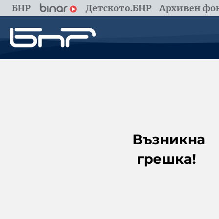
БНР
Детското.БНР
Архивен фон
Възникна
грешка!