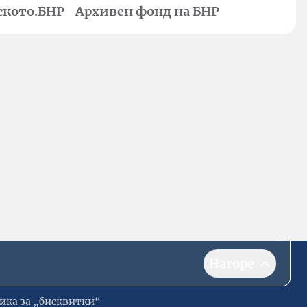
ското.БНР
Архивен фонд на БНР
Нагоре
ика за „бисквитки“